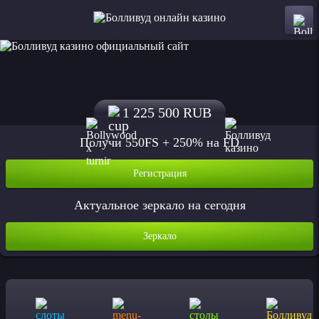
1 225 500 RUB
Получи 550FS + 250% на FD
Регистрация
Актуальное зеркало на сегодня
Зеркало