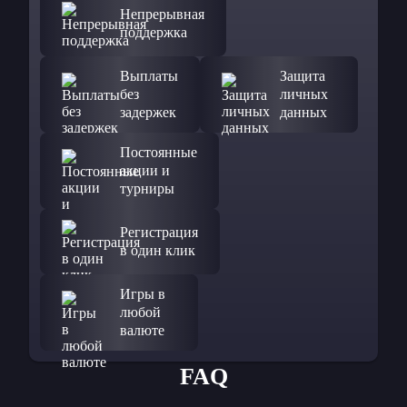
Непрерывная
поддержка
Выплаты
Защита
без
личных
задержек
данных
Постоянные
акции и
турниры
Регистрация
в один клик
Игры в
любой
валюте
FAQ