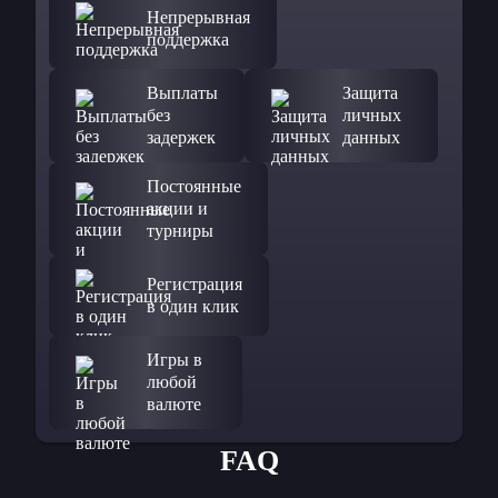
Непрерывная
поддержка
Выплаты
Защита
без
личных
задержек
данных
Постоянные
акции и
турниры
Регистрация
в один клик
Игры в
любой
валюте
FAQ