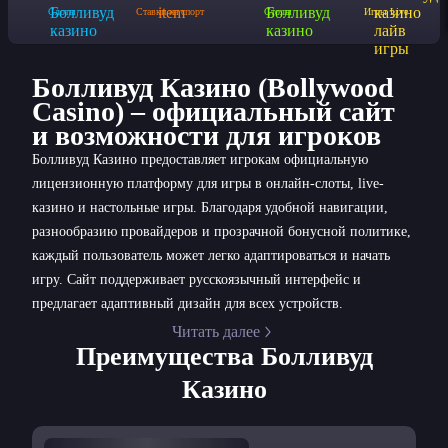
Слоты
Ставки на спорт
Столы
Игры Live
Болливуд Казино (Bollywood
Casino) – официальный сайт
и возможности для игроков
Болливуд Казино предоставляет игрокам официальную
лицензионную платформу для игры в онлайн-слоты, live-
казино и настольные игры. Благодаря удобной навигации,
разнообразию провайдеров и прозрачной бонусной политике,
каждый пользователь может легко адаптироваться и начать
игру. Сайт поддерживает русскоязычный интерфейс и
предлагает адаптивный дизайн для всех устройств.
Читать далее
Преимущества Болливуд
Казино