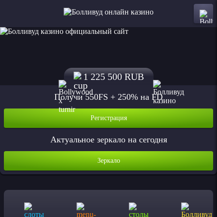
1 225 500 RUB
Получи 550FS + 250% на FD
Регистрация
Актуальное зеркало на сегодня
Зеркало