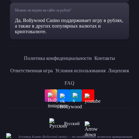
Можно ли играть на сайте за рубли?
Да, Bollywood Casino поддерживает игру в рублях,
а также в других популярных валютах и
криптовалюте.
Политика конфиденциальности
Контакты
Ответственная игра
Условия использования
Лицензия
FAQ
Русский
Болливуд Казино (Bollywood casino) — это онлайн-казино, полностью принадлежащее