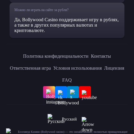
Можно ли играть на сайте за рубли?
Да, Bollywood Casino поддерживает игру в рублях,
а также в других популярных валютах и
криптовалюте.
Политика конфиденциальности
Контакты
Ответственная игра
Условия использования
Лицензия
FAQ
Русский
Болливуд Казино (Bollywood casino) — это онлайн-казино, полностью принадлежащее