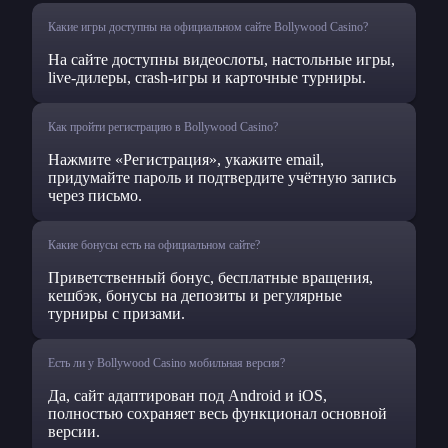
Какие игры доступны на официальном сайте Bollywood Casino?
На сайте доступны видеослоты, настольные игры,
live-дилеры, crash-игры и карточные турниры.
Как пройти регистрацию в Bollywood Casino?
Нажмите «Регистрация», укажите email,
придумайте пароль и подтвердите учётную запись
через письмо.
Какие бонусы есть на официальном сайте?
Приветственный бонус, бесплатные вращения,
кешбэк, бонусы на депозиты и регулярные
турниры с призами.
Есть ли у Bollywood Casino мобильная версия?
Да, сайт адаптирован под Android и iOS,
полностью сохраняет весь функционал основной
версии.