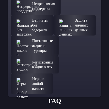
Непрерывная
поддержка
Выплаты
Защита
без
личных
задержек
данных
Постоянные
акции и
турниры
Регистрация
в один клик
Игры в
любой
валюте
FAQ