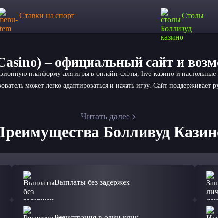
Ставки на спорт
Столы
Casino) – официальный сайт и воз
ионную платформу для игры в онлайн-слоты, live-казино и настольные 
ователь может легко адаптироваться и начать игру. Сайт поддерживает 
Читать далее
Преимущества Болливуд Казин
Выплаты без задержек
Регистрация в один клик