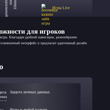
Игры Live
можности для игроков
игры. Благодаря удобной навигации, разнообразию
русскоязычный интерфейс и предлагает адаптивный дизайн
о
Защита личных данных
Игры в любой валюте