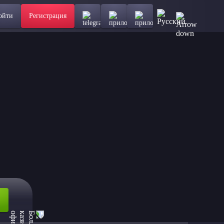
ойти
Регистрация