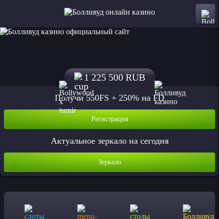
1 225 500 RUB
Получи 550FS + 250% на FD
Регистрация
Актуальное зеркало на сегодня
Зеркало