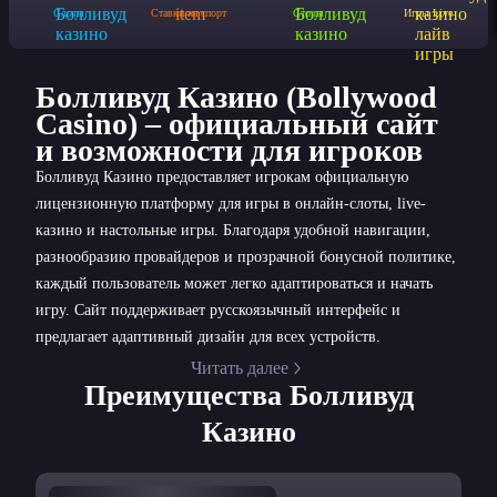
Слоты
Ставки на спорт
Столы
Игры Live
Болливуд Казино (Bollywood
Casino) – официальный сайт
и возможности для игроков
Болливуд Казино предоставляет игрокам официальную
лицензионную платформу для игры в онлайн-слоты, live-
казино и настольные игры. Благодаря удобной навигации,
разнообразию провайдеров и прозрачной бонусной политике,
каждый пользователь может легко адаптироваться и начать
игру. Сайт поддерживает русскоязычный интерфейс и
предлагает адаптивный дизайн для всех устройств.
Читать далее
Преимущества Болливуд
Казино