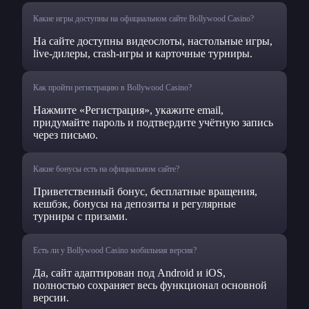
Какие игры доступны на официальном сайте Bollywood Casino?
На сайте доступны видеослоты, настольные игры,
live-дилеры, crash-игры и карточные турниры.
Как пройти регистрацию в Bollywood Casino?
Нажмите «Регистрация», укажите email,
придумайте пароль и подтвердите учётную запись
через письмо.
Какие бонусы есть на официальном сайте?
Приветственный бонус, бесплатные вращения,
кешбэк, бонусы на депозиты и регулярные
турниры с призами.
Есть ли у Bollywood Casino мобильная версия?
Да, сайт адаптирован под Android и iOS,
полностью сохраняет весь функционал основной
версии.